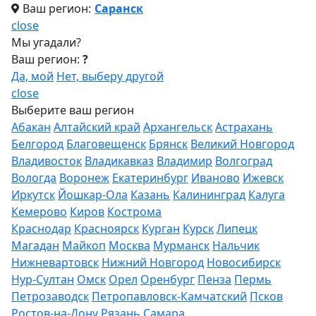
Ваш регион:
Саранск
close
Мы угадали?
Ваш регион:
?
Да, мой
Нет, выберу другой
close
Выберите ваш регион
Абакан
Алтайский край
Архангельск
Астрахань
Белгород
Благовещенск
Брянск
Великий Новгород
Владивосток
Владикавказ
Владимир
Волгоград
Вологда
Воронеж
Екатеринбург
Иваново
Ижевск
Иркутск
Йошкар-Ола
Казань
Калининград
Калуга
Кемерово
Киров
Кострома
Краснодар
Красноярск
Курган
Курск
Липецк
Магадан
Майкоп
Москва
Мурманск
Нальчик
Нижневартовск
Нижний Новгород
Новосибирск
Нур-Султан
Омск
Орел
Оренбург
Пенза
Пермь
Петрозаводск
Петропавловск-Камчатский
Псков
Ростов-на-Дону
Рязань
Самара