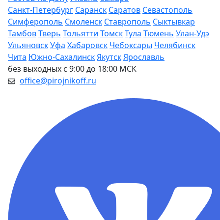
Санкт-Петербург
Саранск
Саратов
Севастополь
Симферополь
Смоленск
Ставрополь
Сыктывкар
Тамбов
Тверь
Тольятти
Томск
Тула
Тюмень
Улан-Удэ
Ульяновск
Уфа
Хабаровск
Чебоксары
Челябинск
Чита
Южно-Сахалинск
Якутск
Ярославль
без выходных с 9:00 до 18:00 МСК
office@pirojnikoff.ru